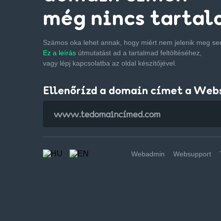
még nincs tartal
Számos oka lehet annak, hogy miért nem jelenik meg s
Ez a leírás
útmutatást ad a tartalmad feltöltéséhez,
vagy lépj kapcsolatba az oldal készítőjével.
Ellenőrízd a domain címet a Web
Webadmin
Websupport