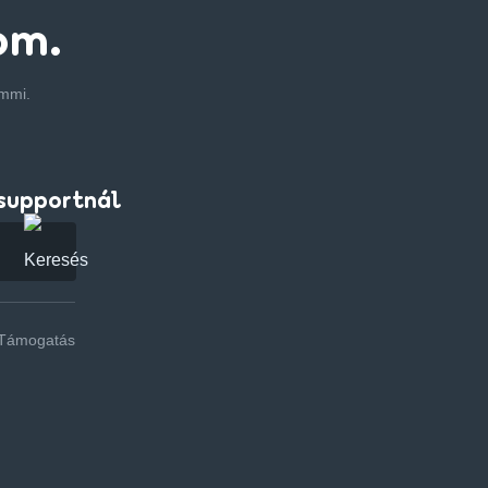
om.
emmi.
supportnál
Támogatás