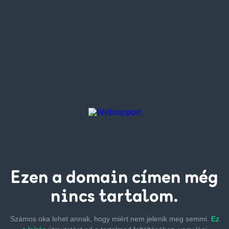
Ezen a
domain címen
még
nincs tartalom.
Számos oka lehet annak, hogy miért nem jelenik meg semmi.
Ez