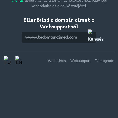
a leírás
útmutatást ad a tartalmad feltöltéséhez,
vagy lépj
kapcsolatba az oldal készítőjével.
Ellenőrízd a domain címet a
Websupportnál
Webadmin
Websupport
Támogatás